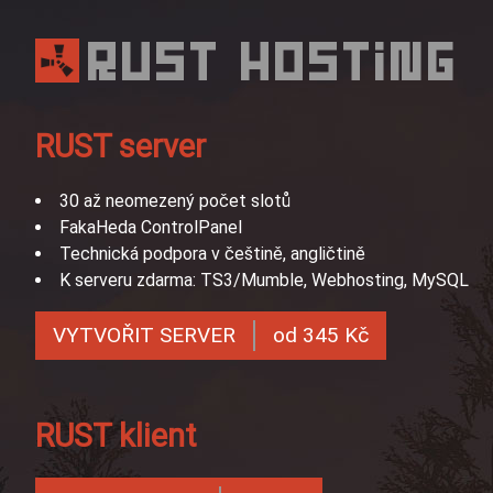
RUST HOSTING
RUST server
30 až neomezený počet slotů
FakaHeda ControlPanel
Technická podpora v češtině, angličtině
K serveru zdarma: TS3/Mumble, Webhosting, MySQL
VYTVOŘIT SERVER
od 345 Kč
RUST klient