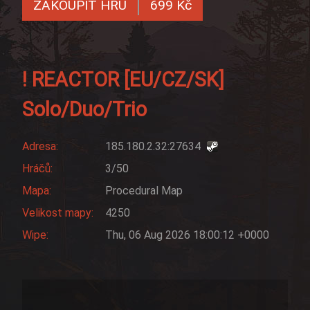
ZAKOUPIT HRU
699 Kč
! REACTOR [EU/CZ/SK]
Solo/Duo/Trio
Adresa:
185.180.2.32:27634
Hráčů:
3/50
Mapa:
Procedural Map
Velikost mapy:
4250
Wipe:
Thu, 06 Aug 2026 18:00:12 +0000