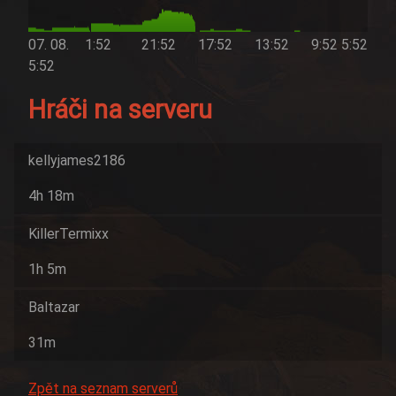
07. 08.
1:52
21:52
17:52
13:52
9:52
5:52
5:52
Hráči na serveru
kellyjames2186
4h 18m
KillerTermixx
1h 5m
Baltazar
31m
Zpět na seznam serverů