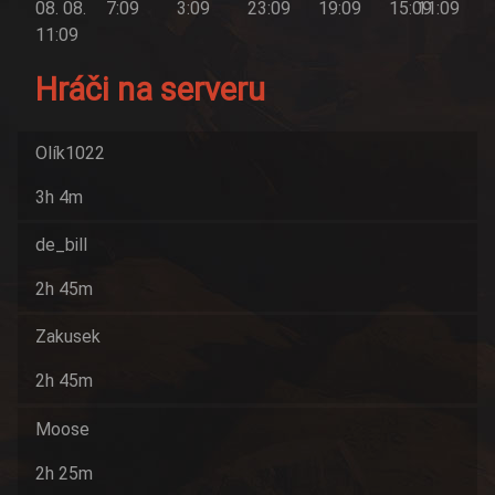
08. 08.
7:09
3:09
23:09
19:09
15:09
11:09
11:09
Hráči na serveru
Olík1022
3h 4m
de_bill
2h 45m
Zakusek
2h 45m
Moose
2h 25m