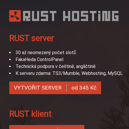
RUST HOSTING
RUST server
30 až neomezený počet slotů
FakaHeda ControlPanel
Technická podpora v češtině, angličtině
K serveru zdarma: TS3/Mumble, Webhosting, MySQL
VYTVOŘIT SERVER
od 345 Kč
RUST klient